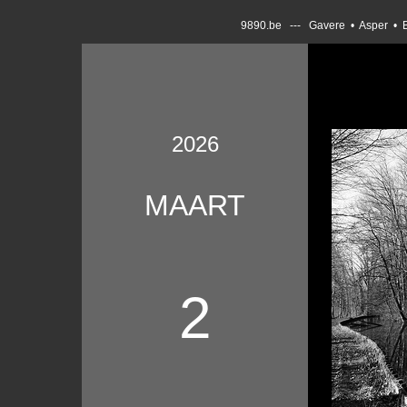
9890.be --- Gavere • Asper • 
2026
MAART
2